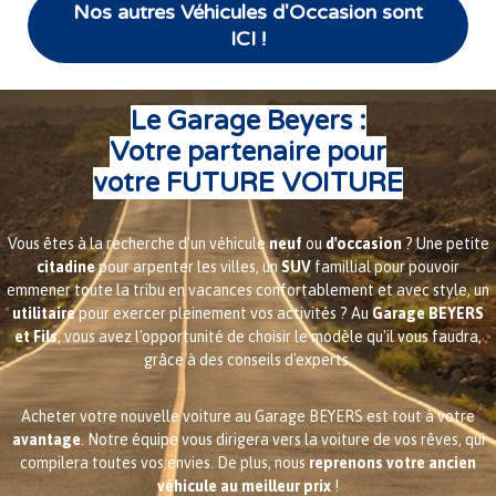
Nos autres Véhicules d'Occasion sont
ICI !
Le Garage Beyers :
Votre partenaire pour
votre FUTURE VOITURE
Vous êtes à la recherche d'un véhicule
neuf
ou
d'occasion
? Une petite
citadine
pour arpenter les villes, un
SUV
famillial pour pouvoir
emmener toute la tribu en vacances confortablement et avec style, un
utilitaire
pour exercer pleinement vos activités ? Au
Garage BEYERS
et Fils
, vous avez l'opportunité de choisir le modèle qu'il vous faudra,
grâce à des conseils d'experts.
Acheter votre nouvelle voiture au Garage BEYERS est tout à votre
avantage
. Notre équipe vous dirigera vers la voiture de vos rêves, qui
compilera toutes vos envies. De plus, nous
reprenons votre ancien
véhicule au meilleur prix
!